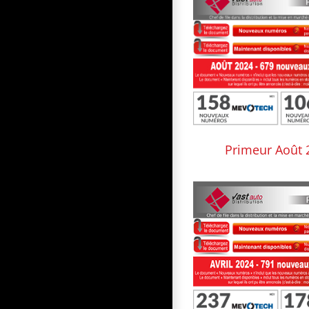
Primeur Août 2024
Primeur Juillet
Primeur Août 
Primeur Avril 2024
Primeur Mars 