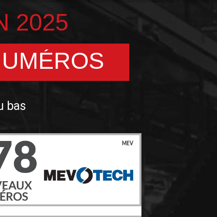
N 2025
NUMÉROS
u bas