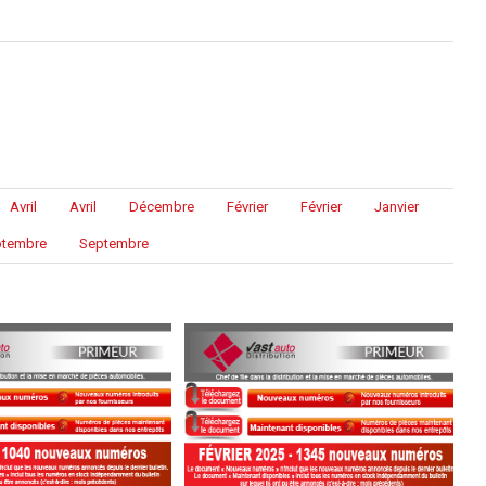
Avril
Avril
Décembre
Février
Février
Janvier
ptembre
Septembre
imeur Février 2025