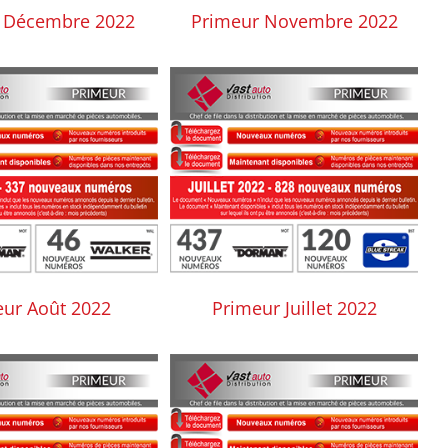
 Décembre 2022
Primeur Novembre 2022
imeur Juillet 2022
eur Août 2022
Primeur Juillet 2022