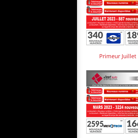
Primeur Juillet 2023
Primeur Juin 
Primeur Juillet
Primeur Mars 2023
Primeur Février