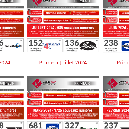
 2024
Primeur Juin 2024
P
2024
Primeur Juillet 2024
Prim
2024
Primeur Février 2024
Pri