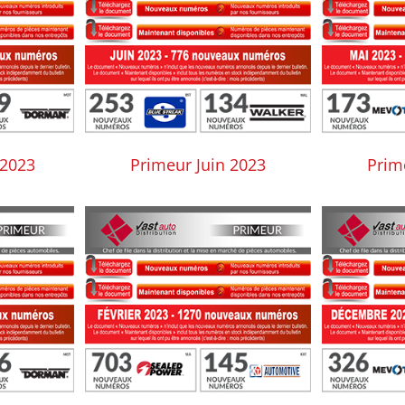
2023
Primeur Mai 2023
P
 2023
Primeur Juin 2023
Prim
 2023
Primeur Décembre 2022
Pri