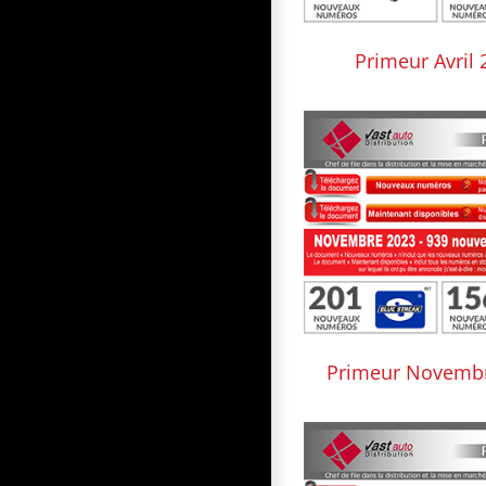
Primeur Avril 
Primeur Novembre 2023
Primeur Octobr
Primeur Novemb