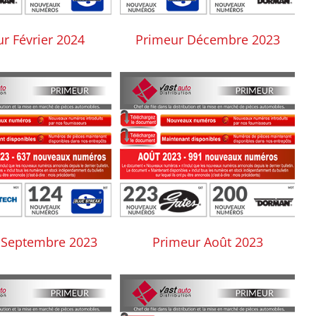
r Février 2024
Primeur Décembre 2023
rimeur Août 2023
 Septembre 2023
Primeur Août 2023