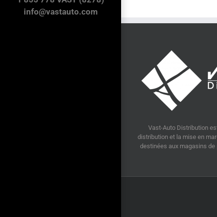
info@vastauto.com
Vast-Auto Distribution est
distribution et la mise en m
destinées aux magasins de p