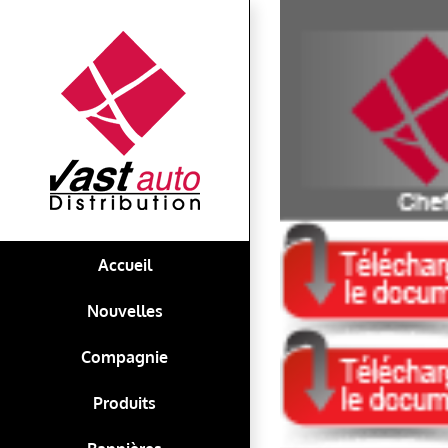
Skip
View
to
Larger
content
Image
Accueil
Nouvelles
Compagnie
Produits