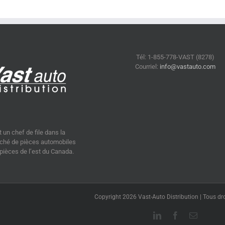
Tél: 1-855-778-VAST (8278)
Courriel:
info@vastauto.com
 un chef de file dans la
arché de pièces automobiles
ièces de l’est du Canada.
Copyright 2026 Vast-Auto Distribution | Tous dro
LinkedIn
Facebook
Courriel