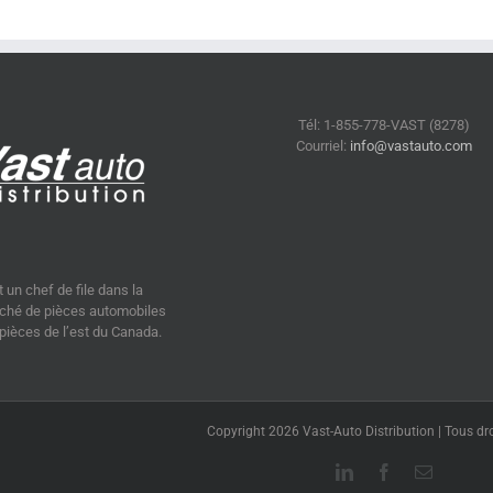
Tél: 1-855-778-VAST (8278)
Courriel:
info@vastauto.com
 un chef de file dans la
arché de pièces automobiles
ièces de l’est du Canada.
Copyright 2026 Vast-Auto Distribution | Tous dro
LinkedIn
Facebook
Courriel