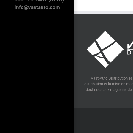
info@vastauto.com
Vast-Auto Distribution est
distribution et la mise en m
destinées aux magasins de p