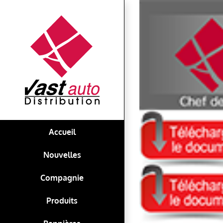
Skip
View
to
Larger
content
Image
Accueil
Nouvelles
Compagnie
Produits