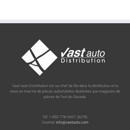
Vast-Auto Distribution est un chef de file dans la distribution et la
mise en marché de pièces automobiles destinées aux magasins de
pièces de l’est du Canada.
Tél: 1-855-778-VAST (8278)
Courriel:
info@vastauto.com