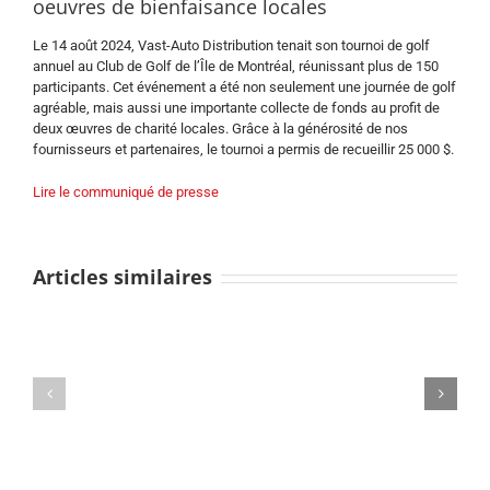
oeuvres de bienfaisance locales
Le 14 août 2024, Vast-Auto Distribution tenait son tournoi de golf
annuel au Club de Golf de l’Île de Montréal, réunissant plus de 150
participants.
Cet événement a été non seulement une journée de golf
agréable, mais aussi une importante collecte de fonds au profit de
deux œuvres de charité locales. Grâce à la générosité de nos
fournisseurs et partenaires, le tournoi a permis de recueillir 25 000 $.
Lire le communiqué de presse
Articles similaires
Vast-
Vast-
Auto
Auto
Distribution
Distribution
annonce
annonce
l’ouverture
l’ajout
d’un
de
nouvel
trois
entrepôt
nouveaux
satellite
magasins
à
à