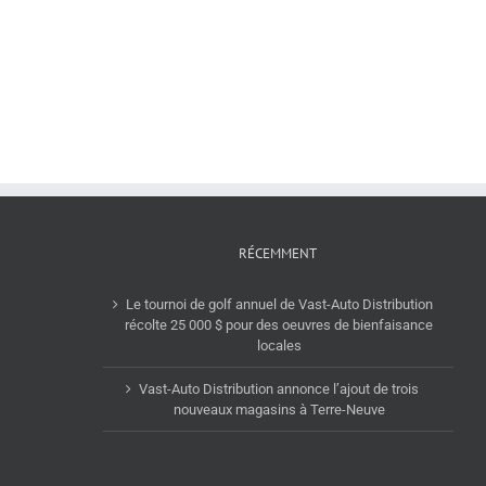
2024
fait
de
l’acquisition
Vast-
du
Auto
Groupe
Distribution
Del
–
Vasto,
Passez
dont
à
le
la
siège
vitesse
social
supérieur
est
!
situé
RÉCEMMENT
à
Montréal
Le tournoi de golf annuel de Vast-Auto Distribution
récolte 25 000 $ pour des oeuvres de bienfaisance
locales
Vast-Auto Distribution annonce l’ajout de trois
nouveaux magasins à Terre-Neuve