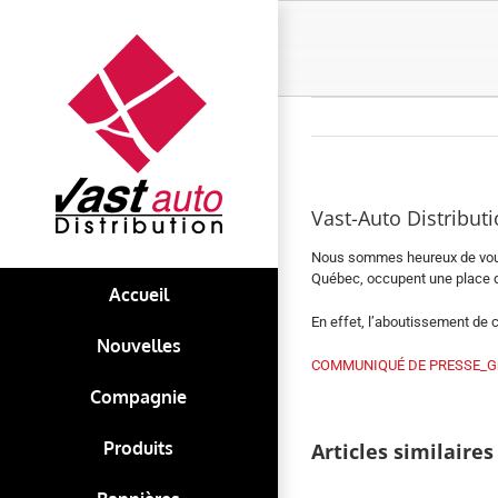
Skip
to
content
Vast-Auto Distribu
Nous sommes heureux de vous a
Québec, occupent une place de
Accueil
En effet, l’aboutissement de c
Nouvelles
COMMUNIQUÉ DE PRESSE_Grou
Compagnie
Le
Produits
Articles similaires
tournoi
de
golf