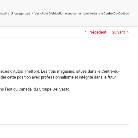
cueil
/
Uncategorized
/
Vast-Auto Distribution étend son empreinte dans le Centre-Du-Québec
Précédent
Suivant
èces d’Autos Thetford. Les trois magasins, situés dans le Centre-du-
r cette position avec professionnalisme et intégrité dans le futur.
ans l’est du Canada, du Groupe Del Vasto.
O’Reilly
Automotive,
Congrès
Inc.