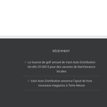
de
l’acquisition
Vast-
du
Auto
Groupe
Distribution
Del
–
Vasto,
Passez
dont
à
le
la
siège
vitesse
social
supérieur
est
!
situé
RÉCEMMENT
à
Montréal
Le tournoi de golf annuel de Vast-Auto Distribution
récolte 25 000 $ pour des oeuvres de bienfaisance
locales
Vast-Auto Distribution annonce l’ajout de trois
nouveaux magasins à Terre-Neuve