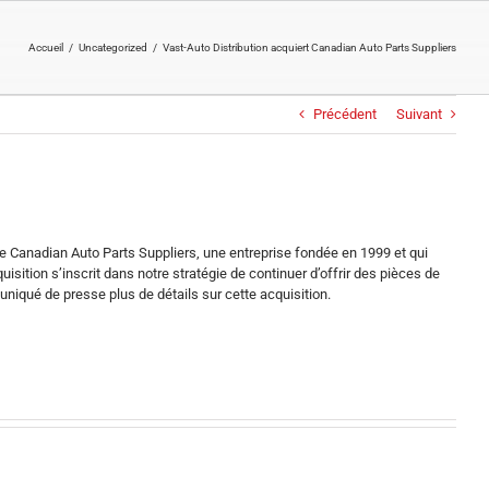
Accueil
/
Uncategorized
/
Vast-Auto Distribution acquiert Canadian Auto Parts Suppliers
Précédent
Suivant
e Canadian Auto Parts Suppliers, une entreprise fondée en 1999 et qui
ition s’inscrit dans notre stratégie de continuer d’offrir des pièces de
niqué de presse plus de détails sur cette acquisition.
O’Reilly
Automotive,
Congrès
Inc.
2024
fait