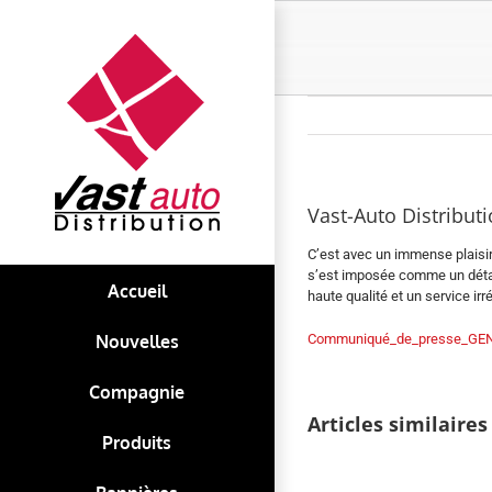
Skip
to
content
Vast-Auto Distribut
C’est avec un immense plaisir
s’est imposée comme un détail
Accueil
haute qualité et un service i
Nouvelles
Communiqué_de_presse_GEN
Compagnie
Le
Articles similaires
tournoi
Produits
de
golf
annuel