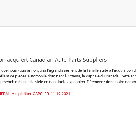
ion acquiert Canadian Auto Parts Suppliers
 que nous vous annonçons l’agrandissement de la famille suite à l’acquisition d
lant de pièces automobile dominant à Ottawa, la capitale du Canada. Cette acquis
rréprochable à une clientèle en constante expansion. Découvrez dans notre commu
ERAL_Acquisition_CAPS_FR_11-19-2021
Vast-
Vast-
Auto