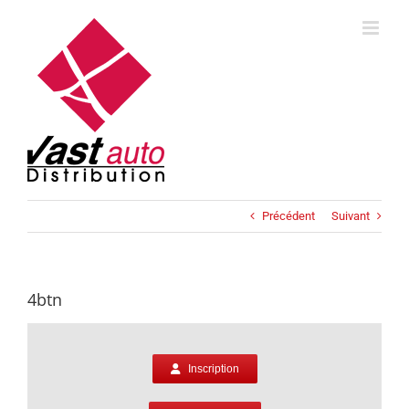
Skip
to
content
Précédent
Suivant
4btn
Inscription