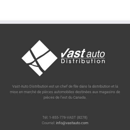
Vast-Auto Distribution est un chef de file dans la distribution et la
mise en marché de pièces automobiles destinées aux magasins de
pièces de l’est du Canada.
Tél: 1-855-778-VAST (8278)
Courriel:
info@vastauto.com