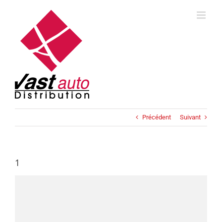
Skip
to
content
Précédent
Suivant
1